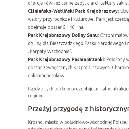
oferuje również cenne zabytki architektury sakral
Ciśniańsko-Wetliński Park Krajobrazowy
: Utw
walory przyrodnicze i kulturowe. Park jest częś
obejmuje obszar 51 461 ha​
​.
Park Krajobrazowy Doliny Sanu
: Chroni malown
otuliną dla Bieszczadzkiego Parku Narodowego i
„Karpaty Wschodnie”​
​.
Park Krajobrazowy Pasma Brzanki
: Położony 
obszar zewnętrznych Karpat fliszowych. Charakt
dolinami potoków​
​.
Każdy z tych parków prezentuje unikalne atrakcje
regionu.
Przeżyj przygodę z historyczn
Krosno, miasto w południowo-wschodniej Polsce, 
odzwierciedlających jego długą i różnorodną hist