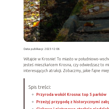
Data publikacji: 2023-12-06
Witajcie w Krosnie! To miasto w południowo-wscho
jesteś mieszkańcem Krosna, czy odwiedzasz to mie
interesujących atrakcji. Zobaczmy, jakie fajne mi
Spis treści:
Przyroda wokół Krosna: top 5 parków
Przeżyj przygodę z historycznymi zab
Ciekawe i nietypowe atrakcje niedale