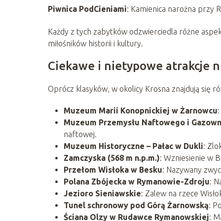
Piwnica PodCieniami
: Kamienica narożna przy R
Każdy z tych zabytków odzwierciedla różne aspekty
miłośników historii i kultury.
Ciekawe i nietypowe atrakcje 
Oprócz klasyków, w okolicy Krosna znajdują się ró
Muzeum Marii Konopnickiej w Żarnowcu
Muzeum Przemysłu Naftowego i Gazown
naftowej​
​.
Muzeum Historyczne – Pałac w Dukli
: Zl
Zamczyska (568 m n.p.m.)
: Wzniesienie w 
Przełom Wisłoka w Besku
: Nazywany zwycz
Polana Zbójecka w Rymanowie-Zdroju
: N
Jezioro Sieniawskie
: Zalew na rzece Wisłok
Tunel schronowy pod Górą Żarnowską
: P
Ściana Olzy w Rudawce Rymanowskiej
: M