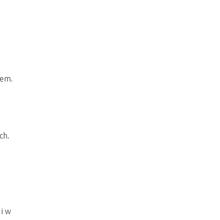
em​
​.
ch.
 i w