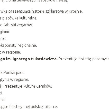
wka prezentująca historię szklarstwa w Krośnie.
 placówka kulturalna.
bie fabryki zegarów.
gionu.
nie.
eksponaty regionalne.
c w regionie.
o im. Ignacego Łukasiewicza
: Prezentuje historię przemysł
ek Podkarpacia.
ątynia w regionie.
j
: Prezentuje kulturę Łemków.
i.
rna.
ające hołd słynnej polskiej pisarce.