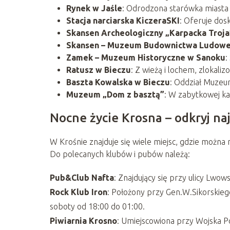
Rynek w Jaśle
: Odrodzona starówka miasta z
Stacja narciarska KiczeraSKI
: Oferuje dos
Skansen Archeologiczny „Karpacka Troja
Skansen – Muzeum Budownictwa Ludowe
Zamek – Muzeum Historyczne w Sanoku
:
Ratusz w Bieczu
: Z wieżą i lochem, zlokali
Baszta Kowalska w Bieczu
: Oddział Muzeu
Muzeum „Dom z basztą”
: W zabytkowej ka
Nocne życie Krosna – odkryj naj
W Krośnie znajduje się wiele miejsc, gdzie można m
Do polecanych klubów i pubów należą:
Pub&Club Nafta
: Znajdujący się przy ulicy Lwow
Rock Klub Iron
: Położony przy Gen.W.Sikorskiego
soboty od 18:00 do 01:00​
​.
Piwiarnia Krosno
: Umiejscowiona przy Wojska Po