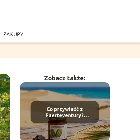
ZAKUPY
Zobacz także:
Co przywieźć z
Fuerteventury?
Najlepsze pamiątki z
wyspy