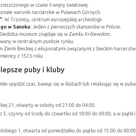
niszczonego w czasie II wojny światowej​
​.
konałe warunki narciarskie w Puławach Górnych​
​.
”
: W Trzcinicy, centrum europejskiej archeologii​
​.
go w Sanoku
: Jeden z pierwszych skansenów w Polsce​
​.
 Siedziba muzeum znajduje się w Zamku Królewskim​
​.
zowany w centralnym punkcie rynku​
​.
m Ziemi Bieckiej z eksponatami związanymi z bieckim harcerstw
mienicy z 1523 roku
lepsze puby i kluby
iło spędzić czas, bawiąc się w klubach lub relaksując się w puba
skiej 21, otwarty w soboty od 21:00 do 04:00​
​.
 5, czynny od środy do czwartku od 18:00 do 00:00, a w piątki i
lskiego 1, otwarta od poniedziałku do piątku od 15:00 do 00:00