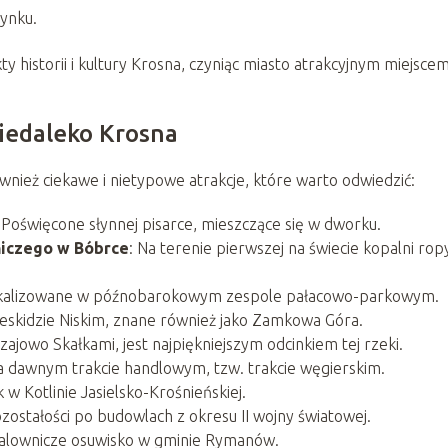
ynku​
​.
 historii i kultury Krosna, czyniąc miasto atrakcyjnym miejscem
niedaleko Krosna
wnież ciekawe i nietypowe atrakcje, które warto odwiedzić:
: Poświęcone słynnej pisarce, mieszczące się w dworku​
​.
iczego w Bóbrce
: Na terenie pierwszej na świecie kopalni rop
okalizowane w późnobarokowym zespole pałacowo-parkowym​
​.
Beskidzie Niskim, znane również jako Zamkowa Góra​
​.
ajowo Skałkami, jest najpiękniejszym odcinkiem tej rzeki​
​.
a dawnym trakcie handlowym, tzw. trakcie węgierskim​
​.
 w Kotlinie Jasielsko-Krośnieńskiej​
​.
ozostałości po budowlach z okresu II wojny światowej​
​.
alownicze osuwisko w gminie Rymanów​
​.