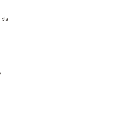
 dla
y