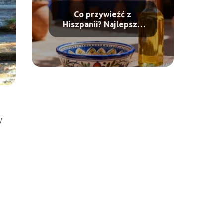
Co przywieźć z
Hiszpanii? Najlepsze
pamiątki i prezenty
y