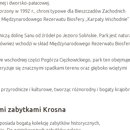
nej i dworsko-pałacowej​
​.
orzony w 1992 r., chroni typowe dla Bieszczadów Zachodnich
cią Międzynarodowego Rezerwatu Biosfery „Karpaty Wschodnie” 
iczą dolinę Sanu od źródeł po Jezioro Solińskie. Park jest natur
 również wchodzi w skład Międzynarodowego Rezerwatu Biosfe
we wschodniej części Pogórza Ciężkowickiego, park ten obejmuj
eryzuje się znacznymi spadkami terenu oraz głęboko wciętymi
 przyrodnicze i kulturowe, tworząc różnorodny i bogaty krajob
ymi zabytkami Krosna
posiada bogatą kolekcję zabytków historycznych,
orię. Do najciekawszych zabytków należą: