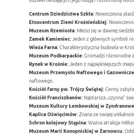
Centrum Dziedzictwa Szkła
: Nowoczesna placó
Etnocentrum Ziemi Krośnieńskiej
: Nowoczesna
Muzeum Rzemiosła
: Mieści się w dawnej siedzi
Zamek Kamieniec
: Jeden z głównych symboli re
Wieża Farna
: Charakterystyczna budowla w Kroś
Muzeum Podkarpackie
: Gromadzi różnorodne 
Rynek w Krośnie
: Jeden z najpiękniejszych miejs
Muzeum Przemysłu Naftowego i Gazowniczeg
naftowego.
Kościół farny pw. Trójcy Świętej
: Cenny zabyt
Kościół Franciszkanów
: Najstarsza „czynna“ świ
Muzeum Kultury Łemkowskiej w Zyndranowe
Kaplica Oświęcimów
: Znana ze swojej unikalnośc
Schron kolejowy Stępina
: Ważna atrakcja milita
Muzeum Marii Konopnickiej w Żarnowcu
: Odd